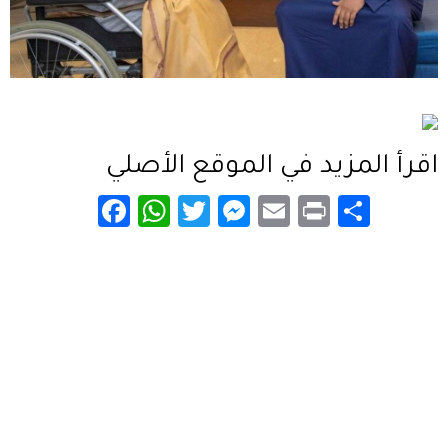
اقرأ المزيد في الموقع الأصلي
Fac
Wh
Twi
Me
Em
Pri
Sha
ebo
ats
tte
sse
ail
nt
re
ok
Ap
r
nge
p
r