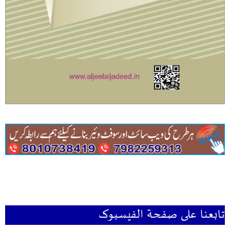
تابعنا علی صفحۃ الفیسبوک