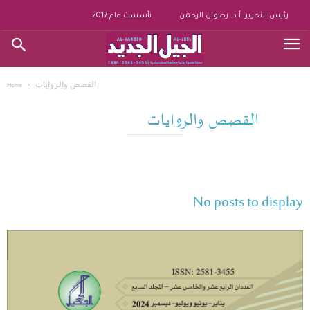
رئيس التحرير: أ.د. رضوان الرحمن
تأسست عام 2017
القصص والروايات
Home
القصص والروايات
No posts to display