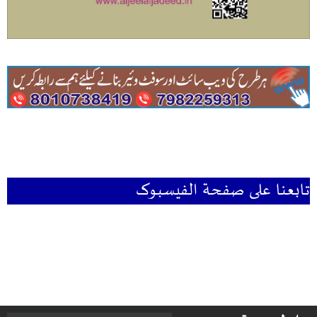
تابعنا علی صفحۃ الفیسبوک