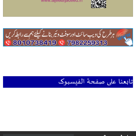
تابعنا علی صفحۃ الفیسبوک