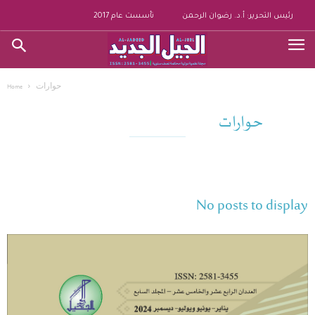
رئيس التحرير: أ.د. رضوان الرحمن
تأسست عام 2017
حوارات
Home
حوارات
No posts to display