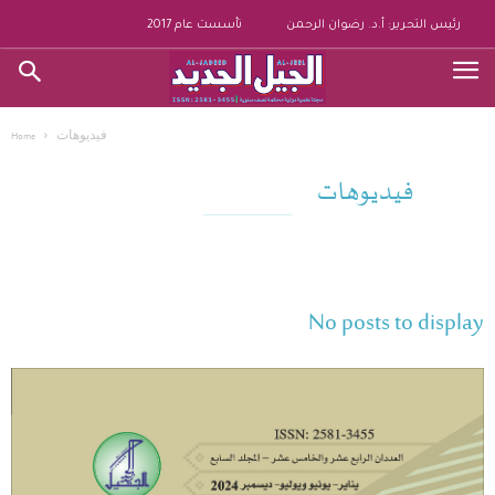
رئيس التحرير: أ.د. رضوان الرحمن
تأسست عام 2017
فيديوهات
Home
فيديوهات
No posts to display