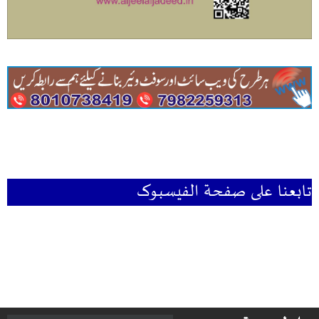
تابعنا علی صفحۃ الفیسبوک