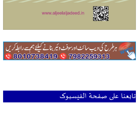
تابعنا علی صفحۃ الفیسبوک