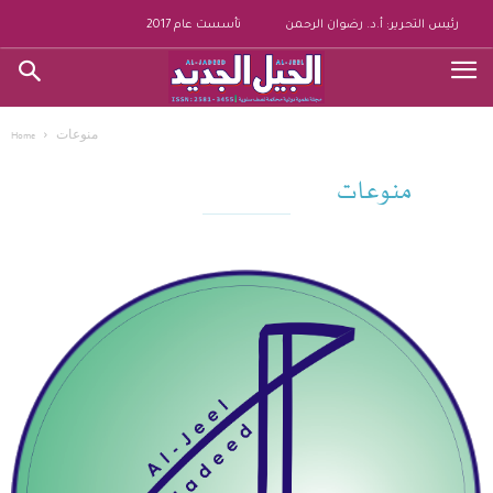
رئيس التحرير: أ.د. رضوان الرحمن
تأسست عام 2017
منوعات
Home
منوعات