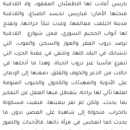
باريس أعادت لها الاطمئنان المفقود، ولا اللاذقية
منحتها الأمان؛ فباريس تجسد الضياع، واللاذقية
مدينة اختلفت معالمها، وغدت تنكأ جراحها، وتفتح
لها أبواب الجحيم السوري، فمن شوارع اللاذقية
ترصد دروب الفقر والعوز والسجن والموت، التي
تتشابك في البلاد كلها، وتلتقي في عقدة الحرب التي
تتفرع مآسيا عبر دروب الحياة، وهذا ما أدخلها في
حالات من الذعر والخوف والقلق، دفعتها إلى الإدمان
على الأدوية والمهدئات والكحول والحبوب المنومة
لعلها تأتي لها براحة، يتعطل فيها العقل عن التفكير
بما يحدث، ولكن لم تفز ببغيتها، فبقيت مسكونة
بالخراب، متحولة إلى شاهدة على العصر، تدون ما
يحدث كما انعكس في مرآة ذاتها، فالأحداث والصور