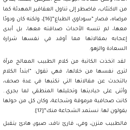
من الاكتئاب، فاضطر إلى تناول العقاقير المهدئة كما
مرضاه، فصار “سوداوي الطباع”
[16]
، ولكنه كان ودودًا
معها، لم تنسه الأحداث صداقته معها، بل أبدى
إعجابه بمقالاتها مما أوقد في نفسها شرارة
السعادة والزهو.
لقد اتخذت الكاتبة من كلام الطبيب المعالج مرآة
لترى نفسها من خلالها، فهي تقول: “ابتدأ الكلام
بالتحدث عن مقالاتها التي تكتبها في عدة صحف،
وأثنى على حياديتها وتحليلها المنطقي لما يجري..
كانت صحافية مرموقة وشجاعة، وكان كل من حولها
يقولون لها: نستمد الشجاعة منك”
[17]
.
فالطبيب متزن، وفي، قارئ ناقد، صبور، هادئ يتقبل