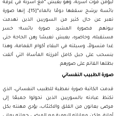
ليؤمن قوت أسرته، وهو يعيش “مع أسرته في غرفة
بائسة يرشح سقفها دومًا بالماء”
[15]
، إنها صورة
تعبر عن حال كثير من السوريين الذين تهدمت
بيوتهم. فصورة المشرد صورة بائسة؛ خسر
مستقبله، وحاضره، يعيش تعيسًا رهن الحاجة حتى
غدا متسولاً، وسيلته في البقاء أكوام القمامة، وهذا
ينسحب على جيل كامل أفرزته المأساة التي ألقت
بظلها القاتم على صورهم.
صورة الطبيب النفساني
قدمت الكاتبة صورة نمطية للطبيب النفساني، الذي
تكتظ عيادته بالسوريين الذين تحولوا جميعًا إلى
مرضى يعانون من القلق والاكتئاب، يؤدي مهنته بكل
أمانة، ولكن معاناته اليومية مع المرضى جعلته يعاني