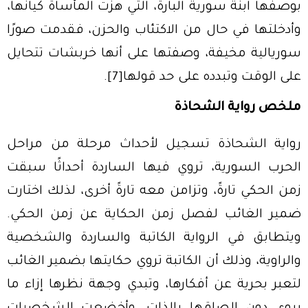
بوصفها ابنة سورية البارة، التي هزت المأساة كيانها،
وأدخلتها في حال من الاكتئاب والحزن، فقدمت صورًا
سوريالية مخيفة، وصفتها على أنها خربشات تتحايل
على الوقت وتبدده على حد قولها
[7]
.
ملخص رواية الشحاذة
رواية الشحاذة تسجيل لأحداث مرحلة من مراحل
الحرب السورية، تروي فيها الساردة أحداثًا سبقت
زمن الحكي تارةً، وتزامن معه تارةً أخرى، لذلك اختارت
ضمير الغائب لفصل زمن الحكاية عن زمن الحكي.
ويتطابق في الرواية الكاتبة والساردة والشخصية
والراوية، وذلك أن الكاتبة تروي حكايتها بضمير الغائب
لتعبر بحرية عن أفكارها، وتبدي وجهة نظرها إزاء ما