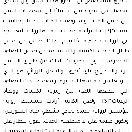
للقارئ المتخصص أن يتجاوز هذا الميثاق وأن يتفادى
فحصه على نحو دقيق استنادًا إلى معطيات المتن
بين دفتي الكتاب وقد وصفه الكتاب بصفة إجناسية
معينة”
[2]
، فالمرأة قصدت تسميتها رواية لأنها تجد
في الرواية فضاء متاحًا يبيح لها “التخلص من بعض
ظلال الحجب الكثيفة، والاستفادة من بعض الإضاءة
المحدودة، للبوح بمكنونات الذات عن طريق التلميح
تارة والتصريح تارة أخرى. والفعل الروائي هو الذي
يخرجها من قمقمها المخبوء، ويضعها تحت الإضاءة
التي تضعها اللغة بين رمزية الكلمات ووطأة
الرغبات”
[3]
. ولعل الكاتبة أرادت تسميتها رواية؛
لتؤسس لرواية جديدة تحاكي تشظي حياة السوريين؛
وتكون علامة على لا منطقية الحدث، تقول بيطار على
لسان الساردة في متن الرواية إن “الرواية السورية لا