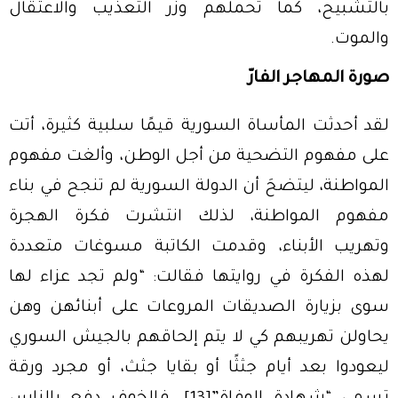
بالتشبيح، كما تحملهم وزر التعذيب والاعتقال
والموت.
صورة المهاجر الفارّ
لقد أحدثت المأساة السورية قيمًا سلبية كثيرة، أتت
على مفهوم التضحية من أجل الوطن، وألغت مفهوم
المواطنة، ليتضحَ أن الدولة السورية لم تنجح في بناء
مفهوم المواطنة، لذلك انتشرت فكرة الهجرة
وتهريب الأبناء، وقدمت الكاتبة مسوغات متعددة
لهذه الفكرة في روايتها فقالت: “ولم تجد عزاء لها
سوى بزيارة الصديقات المروعات على أبنائهن وهن
يحاولن تهريبهم كي لا يتم إلحاقهم بالجيش السوري
ليعودوا بعد أيام جثثًا أو بقايا جثث، أو مجرد ورقة