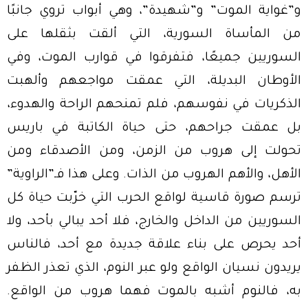
و”غواية الموت” و”شهيدة”، وهي أبواب تروي جانبًا
من المأساة السورية، التي ألقت بثقلها على
السوريين جميعًا، فتفرقوا في قوارب الموت، وفي
الأوطان البديلة، التي عمقت مواجعهم وألهبت
الذكريات في نفوسهم، فلم تمنحهم الراحة والهدوء،
بل عمقت جراحهم، حتى حياة الكاتبة في باريس
تحولت إلى هروب من الزمن، ومن الأصدقاء ومن
الأهل، والأهم الهروب من الذات. وعلى هذا فـ”الراوية”
ترسم صورة قاسية لواقع الحرب التي خرّبت حياة كل
السوريين من الداخل والخارج، فلا أحد يبالي بأحد، ولا
أحد يحرص على بناء علاقة جديدة مع أحد، فالناس
يريدون نسيان الواقع ولو عبر النوم، الذي تعذر الظفر
به، فالنوم أشبه بالموت فهما هروب من الواقع.