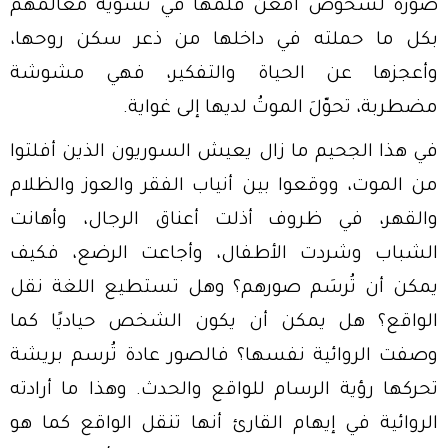
صورة لشخوص أمعن قلمها في تشويه معالمهم
بكل ما حملته في داخلها من ذعر سكن روحها،
وأعجزها عن الحياة والتفكير، فهي مشوشة
مضطربة، تحوّلَ الموتُ لديها إلى غواية.
في هذا الجحيم ما زال يعيش السوريون الذين أفلتوا
من الموت، ووقعوا بين أنياب الفقر والعوز والظلام
والقهر، في ظروف أذلت أعناق الرجال، وأهانت
الشباب وشردت الأطفال، وأجاعت الرضع، فكيف
يمكن أن تُرسَم صورهم؟ وهل تستطيع اللغة نقل
الواقع؟ هل يمكن أن يكون الشخص حياديًا كما
وصفت الروائية نفسها؟ فالصور عادة تُرسم بريشة
تحركها رؤية الرسام للواقع والحدث. وهذا ما أرادته
الروائية في إيهام القارئ أنها تنقل الواقع كما هو