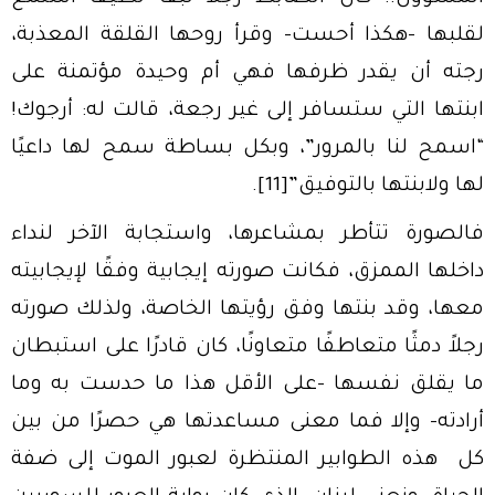
لقلبها -هكذا أحست- وقرأ روحها القلقة المعذبة،
رجته أن يقدر ظرفها فهي أم وحيدة مؤتمنة على
ابنتها التي ستسافر إلى غير رجعة، قالت له: أرجوك!
“اسمح لنا بالمرور”، وبكل بساطة سمح لها داعيًا
لها ولابنتها بالتوفيق”
[11]
.
فالصورة تتأطر بمشاعرها، واستجابة الآخر لنداء
داخلها الممزق، فكانت صورته إيجابية وفقًا لإيجابيته
معها، وقد بنتها وفق رؤيتها الخاصة، ولذلك صورته
رجلاً دمثًا متعاطفًا متعاونًا، كان قادرًا على استبطان
ما يقلق نفسها -على الأقل هذا ما حدست به وما
أرادته- وإلا فما معنى مساعدتها هي حصرًا من بين
كل هذه الطوابير المنتظرة لعبور الموت إلى ضفة