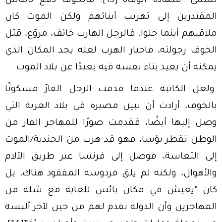
تسمى “شهادة الوفاة”
[13]
. فالخوف دفع بالناس
المقتدرين إلى تهريب أبنائهم ولكن الموت كان
ملاقيهم أينما حلوا. فالرجل الهارب خائف، مروَّع، قتل
الخوف رجولته، فاختار الهرب لعله يجد المكان الذي
يمكنه أن يعيد بناء نفسه فيه بعيدًا عن بلاد الموت.
ولعل الكاتبة عندما قدمت الرجل الفارّ مسكونًا
بالخوف، أرادت أن تبين مصيره في بلاد الغربة التي
وصل إليها أيضًا، فقدمت صورًا للمهاجر الفار من
الوطن تقطر بؤسا، فهو قد هرب من الجندية/الموت
إلى التعاسة، فوصل إلى فرنسا عبر طريق الآلام
والأهوال، ولكنه لم يلق فردوسه المفقود هناك، بل
كان “يعيش في مكان بائس للغاية مع شلة من
المهاجرين وأن الدولة تقدم لهم من حين لآخر ألبسة