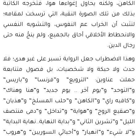
الكاهن، ولكنه يحاول إغواءها هوا، فتخرجه الكاتبة
بذلك من تلك الصورة النقية، التي ترسخت لمقامه؛
لتثبت أن الخراب عم النفوس، والتشويه النفسي
والانحطاط الأخلاقي أحاق بالجميع، ولم ينجُ منه حتى
رجال الدين.
وهذا الاضطراب جعل الرواية تسير على غير هدى؛ فلا
حدث ولا حبكة ولا شخصيات، بل فصول متتابعة
حملت عناوين: “الترويع” و”فرنسا” و”باريس”
و”التوحد” و”يوم آخر .. يوم جديد” و”هنا وهناك”
و”كافيه راي” و”الكاهن” و”حلب المسلخ” و”هذيان”
و”صقيع الروح” و”هواية” و”تداخل” و”دمى منتصف
الليل” و”تشرين الثاني” و”بداية النهاية…نهاية البداية”
و”لا شيء” و”انهيار” و”أحبائي السوريين” و”هروب”