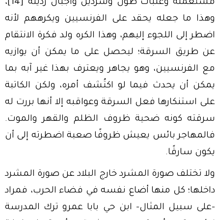
مستعملة وعلبات طون وسردين وأجبان رديئة”
[14]
،
وهذا ما جعله يحقد على الفرنسيين ويكرههم لأنه
اضطر إلى اللجوء إليهم، وهذا الكره ولد فكرة الانتقام
عن طريق السرقة؛ ليحصل على ما يمكن أن يوازيه
مع الفرنسيين، وهو يجاهر ويعترف بهذا غير آبه بما
يمكن أن يحدث فيما لو اكتُشف أمره، ولكن الكاتبة
على استنكارها فعل السرقة وعواقبه إلا أنها بررت له
سرقته كونه ضحية ظروف الظلم والقهر والموت.
فالمهاجر بائس يعيش ظروفًا صعبة اضطرته إلى أن
يكون سارقًا.
ولا تختلف صورة المشرد خارج البلاد عن صورة المشرد
داخلها؛ كل منها أضاع نفسه في فضاء الحرب، فمراد
-على سبيل المثال- ابن حي بابا عمرو ترك المدرسة