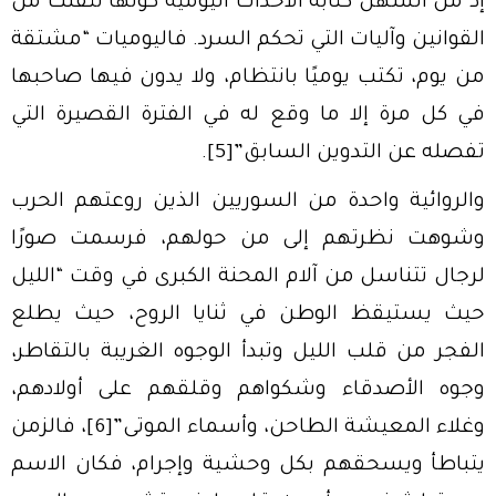
إذ من السهل كتابة الأحداث اليومية كونها تتفلت من
القوانين وآليات التي تحكم السرد. فاليوميات “مشتقة
من يوم، تكتب يوميًا بانتظام، ولا يدون فيها صاحبها
في كل مرة إلا ما وقع له في الفترة القصيرة التي
تفصله عن التدوين السابق”
[5]
.
والروائية واحدة من السوريين الذين روعتهم الحرب
وشوهت نظرتهم إلى من حولهم، فرسمت صورًا
لرجال تتناسل من آلام المحنة الكبرى في وقت “الليل
حيث يستيقظ الوطن في ثنايا الروح، حيث يطلع
الفجر من قلب الليل وتبدأ الوجوه الغريبة بالتقاطر،
وجوه الأصدقاء وشكواهم وقلقهم على أولادهم،
وغلاء المعيشة الطاحن، وأسماء الموتى”
[6]
، فالزمن
يتباطأ ويسحقهم بكل وحشية وإجرام، فكان الاسم