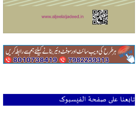
تابعنا علی صفحۃ الفیسبوک