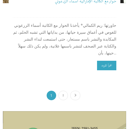
حوار مع الكاتبة الإماراتية أسماء الزرعوني
حاورتها: ريم الكمالي* يأخذنا الحوار مع الكاتبة أسماء الزرعوني
للغوص في أعماق سيرة حياتها، من بداياتها التي تشبه الحلم، ثم
المكابدة والنشر باسم مستعار، حتى استمعت لنداء النشر
والكتابة عبر الصحف لتنشر باسمها علانية، ولم يكن ذلك سهلاً
حينها، بأن...
اقرأ المزيد
1
2