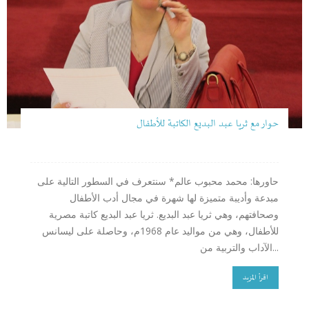
حوار مع ثريا عبد البديع الكاتبة للأطفال
حاورها: محمد محبوب عالم* سنتعرف في السطور التالية على
مبدعة وأديبة متميزة لها شهرة في مجال أدب الأطفال
وصحافتهم، وهي ثريا عبد البديع. ثريا عبد البديع كاتبة مصرية
للأطفال، وهي من مواليد عام 1968م، وحاصلة على ليسانس
الآداب والتربية من...
اقرأ المزيد