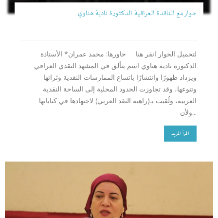
حوار مع الناقدة العراقية الدكتورة نادية هناوي
لتحميل الحوار انقر هنا حاورها: محمد عمران* الأستاذة
الدكتورة نادية هناوي اسم يتألق في المشهد النقدي العراقي
ويزداد ظهورًا وانتشارًا باتساع الممارسات النقدية وثرائها
وتنوعها، وقد تجاوزت الحدود المحلية إلى الساحة النقدية
العربية، ولُقبت بـ(راهبة النقد العربي) لاجتهادها في كتاباتها
ولأن...
اقرأ المزيد