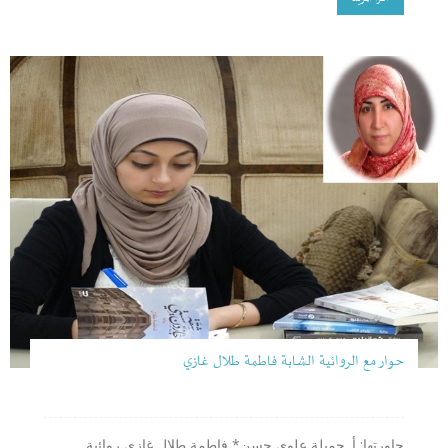
حوار مع الروائية الشابة فاطمة طلال غازي
حاورتها: أ. جميلة علوي حسن* فاطمة طلال غازي روائية