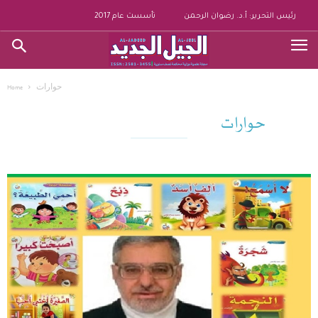
رئيس التحرير: أ.د. رضوان الرحمن
تأسست عام 2017
حوارات
Home
حوارات